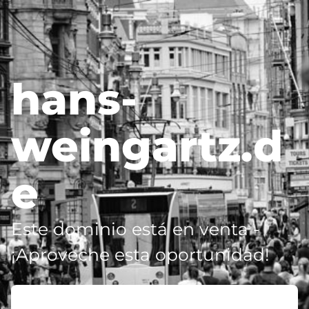
hans-
weingartz.d
e
Este dominio está en venta -
¡Aproveche esta oportunidad!