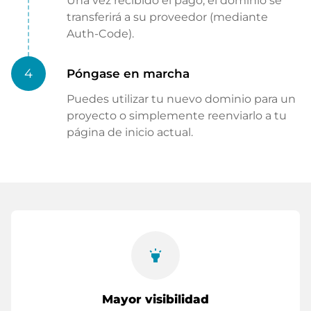
Una vez recibido el pago, el dominio se
transferirá a su proveedor (mediante
Auth-Code).
4
Póngase en marcha
Puedes utilizar tu nuevo dominio para un
proyecto o simplemente reenviarlo a tu
página de inicio actual.
highlight
Mayor visibilidad