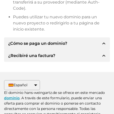
transferirá a su proveedor (mediante Auth-
Code).
Puedes utilizar tu nuevo dominio para un
nuevo proyecto o redirigirlo a tu página de
inicio existente.
expand_less
¿Cómo se paga un dominio?
expand_less
¿Recibiré una factura?
Tras llegar a un acuerdo, el propietario le
informará de los detalles del pago. A
continuación, el propietario le facilitará los datos
Sí, el vendedor le enviará la factura
bancarios SEPA y, si lo desea, también le ofrecerá
correspondiente. Para precios de compra
Paypal u otros métodos de pago.
superiores, también recibirá un contrato de
Español
compra adicional si lo solicita.
Indique siempre el nombre de dominio y el
El dominio hans-weingartz.de se ofrece en este mercado
número de factura al realizar la transferencia.
dominio
. A través de este formulario, puede enviar una
oferta para comprar el dominio o ponerse en contacto
directamente con la persona responsable. Todas las