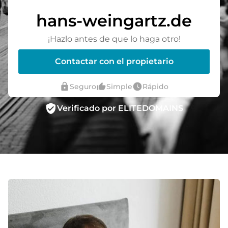
hans-weingartz.de
¡Hazlo antes de que lo haga otro!
Contactar con el propietario
lock
thumb_up_alt
watch_later
Seguro
Simple
Rápido
verified_user
Verificado por ELITEDOMAINS